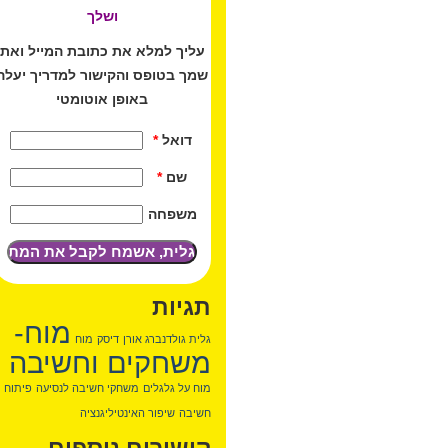
ושלך
עליך למלא את כתובת המייל ואת
שמך בטופס והקישור למדריך יעלה
באופן אוטומטי
דואל
*
שם
*
משפחה
תגיות
מוח-
גלית גולדנברג אורן
דיסק
מוח
משחקים וחשיבה
מוח על גלגלים
משחקי חשיבה לנסיעה
פיתוח
חשיבה
שיפור האינטיליגנציה