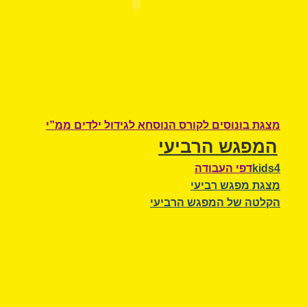
מצגת בונוסים לקורס הנוסחא לגידול ילדים ממ”י
המפגש הרביעי
kids4
דפי העבודה
מצגת מפגש רביעי
הקלטה של המפגש הרביעי