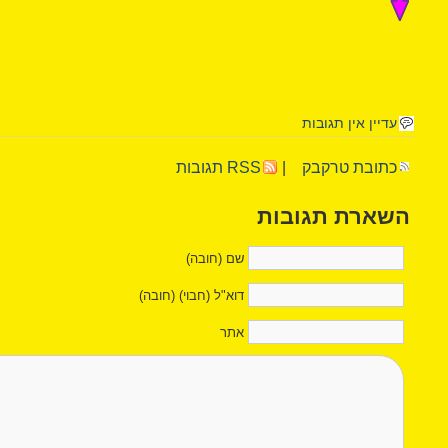
עדיין אין תגובות
כתובת טרקבק
|
RSS תגובות
השארת תגובות
שם (חובה)
דוא"ל (חבוי) (חובה)
אתר