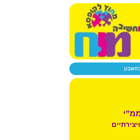
בחשבון
ממ”י
יצירתיים