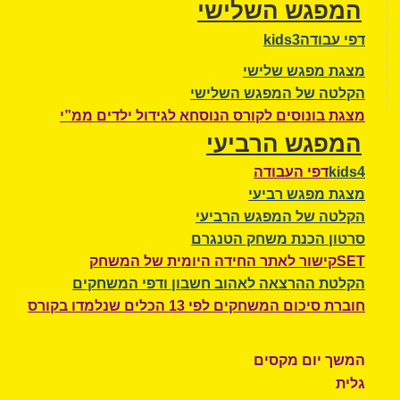
המפגש השלישי
דפי עבודהkids3
מצגת מפגש שלישי
הקלטה של המפגש השלישי
מצגת בונוסים לקורס הנוסחא לגידול ילדים ממ”י
המפגש הרביעי
kids4
דפי העבודה
מצגת מפגש רביעי
הקלטה של המפגש הרביעי
סרטון הכנת משחק הטנגרם
SETקישור לאתר החידה היומית של המשחק
הקלטת ההרצאה לאהוב חשבון ודפי המשחקים
חוברת סיכום המשחקים לפי 13 הכלים שנלמדו בקורס
המשך יום מקסים
גלית