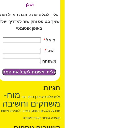
ושלך
עליך למלא את כתובת המייל ואת
שמך בטופס והקישור למדריך יעלה
באופן אוטומטי
דואל
*
שם
*
משפחה
תגיות
מוח-
גלית גולדנברג אורן
דיסק
מוח
משחקים וחשיבה
מוח על גלגלים
משחקי חשיבה לנסיעה
פיתוח
חשיבה
שיפור האינטיליגנציה