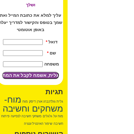
ושלך
עליך למלא את כתובת המייל ואת
שמך בטופס והקישור למדריך יעלה
באופן אוטומטי
דואל
*
שם
*
משפחה
תגיות
מוח-
גלית גולדנברג אורן
דיסק
מוח
משחקים וחשיבה
מוח על גלגלים
משחקי חשיבה לנסיעה
פיתוח
חשיבה
שיפור האינטיליגנציה