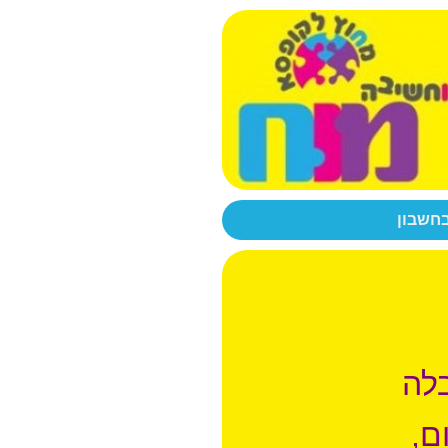
בחשבון
לה
ם,