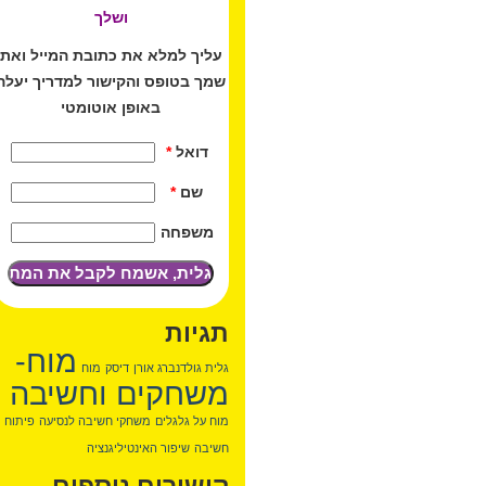
ושלך
עליך למלא את כתובת המייל ואת
שמך בטופס והקישור למדריך יעלה
באופן אוטומטי
דואל
*
שם
*
משפחה
תגיות
מוח-
גלית גולדנברג אורן
דיסק
מוח
משחקים וחשיבה
מוח על גלגלים
משחקי חשיבה לנסיעה
פיתוח
חשיבה
שיפור האינטיליגנציה